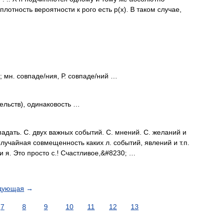
лотность вероятности к рого есть р(х). В таком случае,
; мн. совпаде/ния, Р. совпаде/ний …
ельств), одинаковость …
падать. С. двух важных событий. С. мнений. С. желаний и
Случайная совмещенность каких л. событий, явлений и т.п.
 и я. Это просто с.! Счастливое,&#8230; …
дующая
→
7
8
9
10
11
12
13