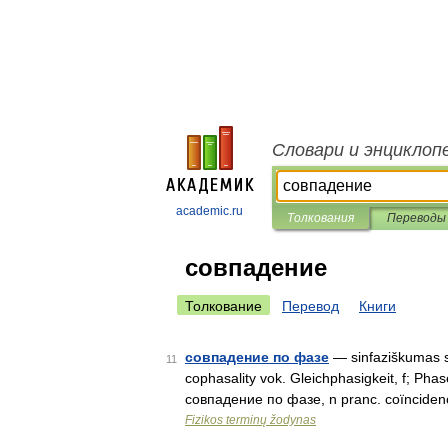
Словари и энциклоп
academic.ru
Толкования
Переводы
совпадение
Толкование
Перевод
Книги
совпадение по фазе
— sinfaziškumas sta
11
cophasality vok. Gleichphasigkeit, f; Pha
совпадение по фазе, n pranc. coïnciden
Fizikos terminų žodynas