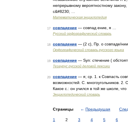
непрерывному вероятностному закону, п
с&#8230; …
Математическая энциклопедия
совпадение
— совпад ение, я …
17
Русский орфографический словарь
совпадение
— (2 с), Пр. о совпаде/нии
18
Орфографический словарь русского языка
совпадение
— Syn: стечение ( обстоят
19
Тезаурус русской деловой лексики
совпадение
— я; ср. 1. к Совпасть сов
20
возможностей. С. многоугольников. 2. 
Какое с.: он учился в той же школе, что
Энциклопедический словарь
Страницы
←
Предыдущая
Сле
1
2
3
4
5
6