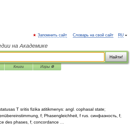
Запомнить сайт
Словарь на свой сайт
RU
едии на Академике
Найти!
Книги
Игры ⚽
tusas T sritis fizika atitikmenys: angl. cophasal state;
senübereinstimmung, f; Phasengleichheit, f rus. синфазность, f;
ce des phases, f; concordance …