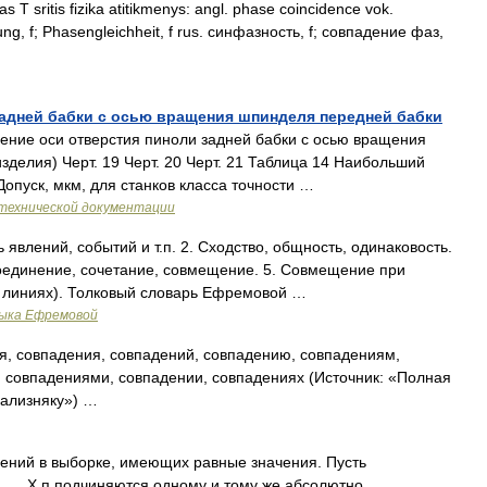
s T sritis fizika atitikmenys: angl. phase coincidence vok.
ng, f; Phasengleichheit, f rus. синфазность, f; совпадение фаз,
задней бабки с осью вращения шпинделя передней бабки
ение оси отверстия пиноли задней бабки с осью вращения
делия) Черт. 19 Черт. 20 Черт. 21 Таблица 14 Наибольший
опуск, мкм, для станков класса точности …
технической документации
явлений, событий и т.п. 2. Сходство, общность, одинаковость.
 Соединение, сочетание, совмещение. 5. Совмещение при
, линиях). Толковый словарь Ефремовой …
зыка Ефремовой
, совпадения, совпадений, совпадению, совпадениям,
 совпадениями, совпадении, совпадениях (Источник: «Полная
Зализняку») …
ений в выборке, имеющих равные значения. Пусть
. .. Х п подчиняются одному и тому же абсолютно