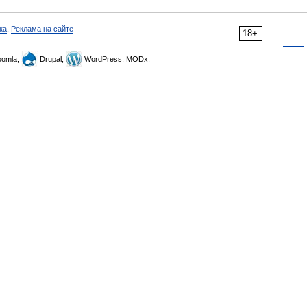
ка
,
Реклама на сайте
18+
omla,
Drupal,
WordPress, MODx.