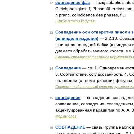
совпадение фаз
— fazių sutaptis statusa
12
Gleichphasigkeit, f; Phasenübereinstimmu
n pranc. coïncidence des phases, f …
Fizikos terminų žodynas
Совпадение оси отверстия пиноли 
13
(шпинделя изделия)
— 2.2.13. Совпад
шпинделя передней бабки (шпинделя из
диаметр обрабатываемого колеса, мм Д
Словарь-справочник терминов нормативно-
Совпадение
— ср. 1. Одновременность 
14
3. Соответствие, согласованность. 4.
наложении (о геометрических фигурах
Современный толковый словарь русского я
совпадение
— совпадение, совпадения
15
совпадение, совпадения, совпадением,
акцентуированная парадигма по А. А. 
Формы слов
СОВПАДЕНИЕ
— связь, группа наблюд
16
независимые случайные величины Х 1,. 